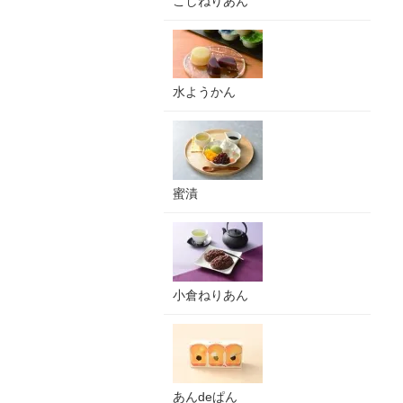
こしねりあん
水ようかん
蜜漬
小倉ねりあん
あんdeぱん