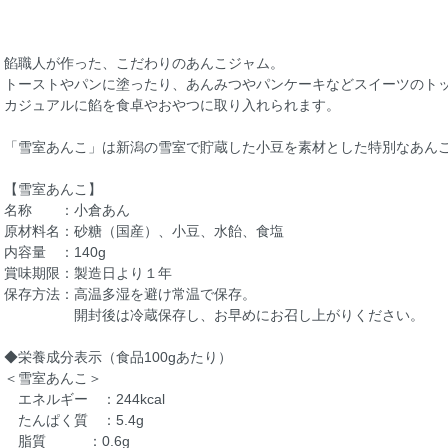
餡職人が作った、こだわりのあんこジャム。
トーストやパンに塗ったり、あんみつやパンケーキなどスイーツのト
カジュアルに餡を食卓やおやつに取り入れられます。
「雪室あんこ」は新潟の雪室で貯蔵した小豆を素材とした特別なあん
【雪室あんこ】
名称 ：小倉あん
原材料名：砂糖（国産）、小豆、水飴、食塩
内容量 ：140g
賞味期限：製造日より１年
保存方法：高温多湿を避け常温で保存。
開封後は冷蔵保存し、お早めにお召し上がりください。
◆栄養成分表示（食品100gあたり）
＜雪室あんこ＞
エネルギー ：244kcal
たんぱく質 ：5.4g
脂質 ：0.6g